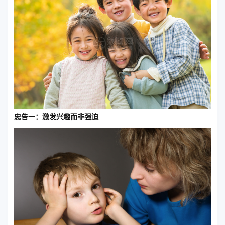
忠告一：激发兴趣而非强迫