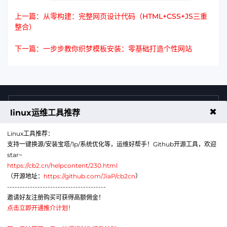
上一篇：从零构建：完整网页设计代码（HTML+CSS+JS三重
整合）
下一篇：一步步教你织梦模板安装：零基础打造个性网站
4009011125
售前咨询热线
✖
linux运维工具推荐
Linux工具推荐：
支持一键换源/安装宝塔/1p/系统优化等，运维好帮手！Github开源工具，欢迎
star~
https://cb2.cn/helpcontent/230.html
（开源地址：
https://github.com/JiaP/cb2cn
）
---------------------------------------
公众号
微信
邀请好友注册购买可获得高额佣金！
点击立即开通推介计划！
代理销售云计算产品服务机构：B1-20211276