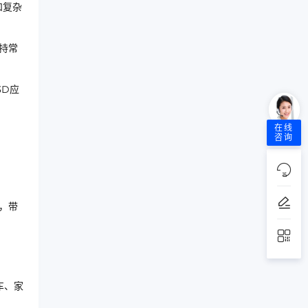
和复杂
持常
3D应
在线
咨询
，带
车、家