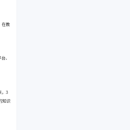
。在教
平台、
来，3
的知识