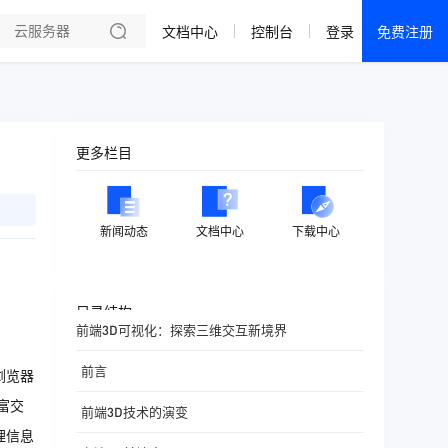
文档中心
控制台
登录
免费注册
全部产品
新闻资讯
帮助文档
更多栏目
热销推荐
成都电信·云服务器
新闻动态
文档中心
下载中心
美国大带宽 · 精品
香港大带宽 · 精品
目录结构
前端3D可视化：探索三维交互新境界
香港大带宽 · CN2
前言
浏览器
襄阳电信·云服务器
富交
前端3D技术的演变
宁波电信·云服务器
理信息