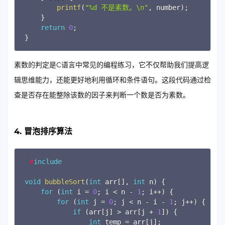
printf
(
"%d 不是素数。\n"
,
 number
)
;
}
return
0
;
}
素数的判定是C语言中常见的编程练习，它不仅帮助我们提高逻
辑思维能力，还能更好地利用循环和条件语句。这段代码通过检
查是否存在能整除该数的因子来判断一个数是否为素数。
4. 冒泡排序算法
Copy
#
include
void
bubbleSort
(
int
 arr
[
]
,
int
 n
)
{
for
(
int
 i 
=
0
;
 i 
<
 n 
-
1
;
 i
++
)
{
for
(
int
 j 
=
0
;
 j 
<
 n 
-
 i 
-
1
;
 j
++
)
{
if
(
arr
[
j
]
>
 arr
[
j 
+
1
]
)
{
int
 temp 
=
 arr
[
j
]
;