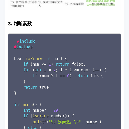
3. 判断素数
Copy
#
include
#
include
bool 
isPrime
(
int
 num
)
{
if
(
num 
<=
1
)
return
 false
;
for
(
int
 i 
=
2
;
 i 
*
 i 
<=
 num
;
 i
++
)
{
if
(
num 
%
 i 
==
0
)
return
 false
;
}
return
 true
;
}
int
main
(
)
{
int
 number 
=
29
;
if
(
isPrime
(
number
)
)
{
printf
(
"%d 是素数。\n"
,
 number
)
;
}
else
{