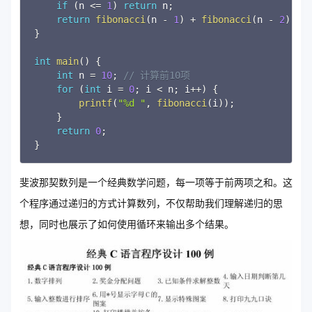
if
(
n 
<=
1
)
return
 n
;
return
fibonacci
(
n 
-
1
)
+
fibonacci
(
n 
-
2
)
;
}
int
main
(
)
{
int
 n 
=
10
;
// 计算前10项
for
(
int
 i 
=
0
;
 i 
<
 n
;
 i
++
)
{
printf
(
"%d "
,
fibonacci
(
i
)
)
;
}
return
0
;
}
斐波那契数列是一个经典数学问题，每一项等于前两项之和。这
个程序通过递归的方式计算数列，不仅帮助我们理解递归的思
想，同时也展示了如何使用循环来输出多个结果。