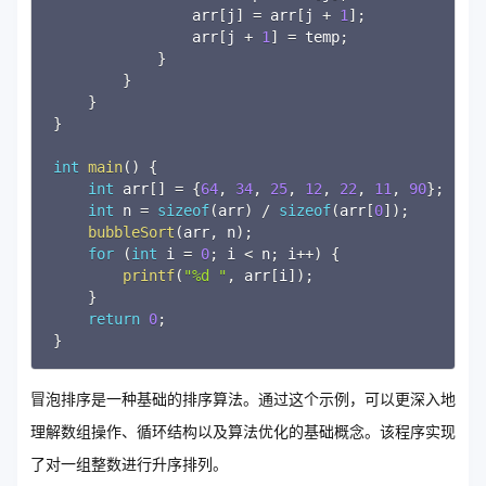
                arr
[
j
]
=
 arr
[
j 
+
1
]
;
                arr
[
j 
+
1
]
=
 temp
;
}
}
}
}
int
main
(
)
{
int
 arr
[
]
=
{
64
,
34
,
25
,
12
,
22
,
11
,
90
}
;
int
 n 
=
sizeof
(
arr
)
/
sizeof
(
arr
[
0
]
)
;
bubbleSort
(
arr
,
 n
)
;
for
(
int
 i 
=
0
;
 i 
<
 n
;
 i
++
)
{
printf
(
"%d "
,
 arr
[
i
]
)
;
}
return
0
;
}
冒泡排序是一种基础的排序算法。通过这个示例，可以更深入地
理解数组操作、循环结构以及算法优化的基础概念。该程序实现
了对一组整数进行升序排列。