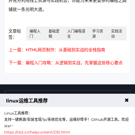
并充分利用线上资源与实践机会，你能为未来更复杂的编程之路
铺就一条光明大道。
文章标
编程入
基础逻
入门编程语
学习资
实践活
门
辑
言
源
动
签：
上一篇：HTML网页制作：从基础到实战的全栈指南
下一篇：编程入门攻略：从逻辑到实战，先掌握这些核心要点
4009011125
售前咨询热线
✖
linux运维工具推荐
Linux工具推荐：
支持一键换源/安装宝塔/1p/系统优化等，运维好帮手！Github开源工具，欢迎
star~
https://cb2.cn/helpcontent/230.html