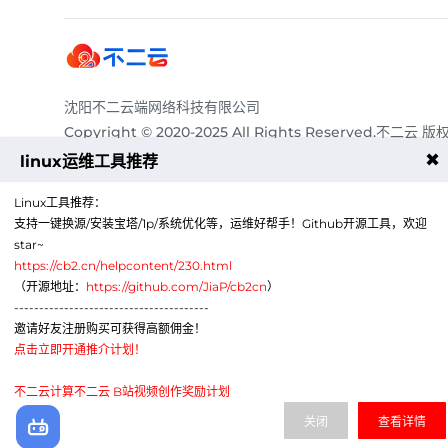
沈阳不二云端网络科技有限公司
Copyright © 2020-2025 All Rights Reserved.不二云 版
有
✖
linux运维工具推荐
服务热线：
4009011125
Linux工具推荐：
电子邮箱：
abcqq@188.com
支持一键换源/安装宝塔/1p/系统优化等，运维好帮手！Github开源工具，欢迎
Telegram：
https://t.me/a86cc
star~
商务QQ：
3515655888
https://cb2.cn/helpcontent/230.html
公司地
辽宁省沈阳市沈北新区道义北大街59-1号C区412室-
（开源地址：
https://github.com/JiaP/cb2cn
）
址：
A760
---------------------------------------
邀请好友注册购买可获得高额佣金！
点击立即开通推介计划！
不二云计算不二云 B站视频创作奖励计划
关闭
查看详情
公众号
微信