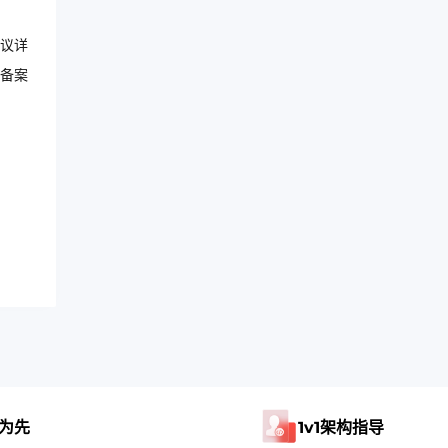
议详
备案
为先
1v1架构指导