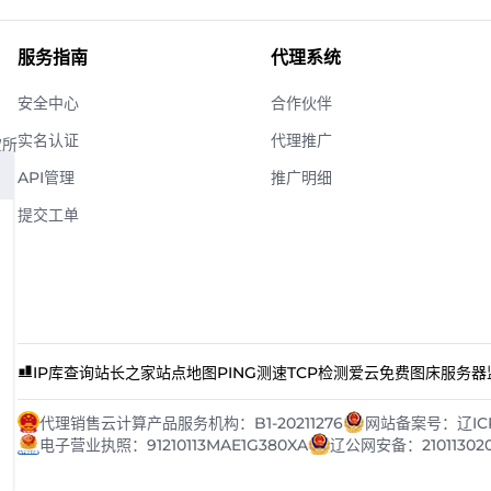
服务指南
代理系统
安全中心
合作伙伴
实名认证
代理推广
权所
API管理
推广明细
提交工单
IP库查询
站长之家
站点地图
PING测速
TCP检测
爱云免费图床
服务器
代理销售云计算产品服务机构：B1-20211276
网站备案号：辽ICP备
电子营业执照：91210113MAE1G380XA
辽公网安备：21011302